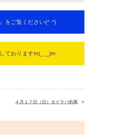
ください(^ ^)
おりますm(_ _)m
４月１７日（日）タイラバ釣果