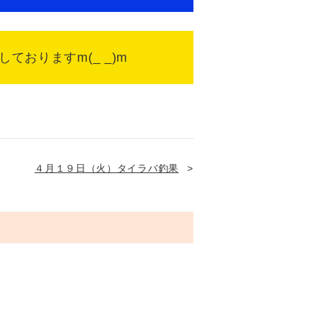
おりますm(_ _)m
４月１９日（火）タイラバ釣果