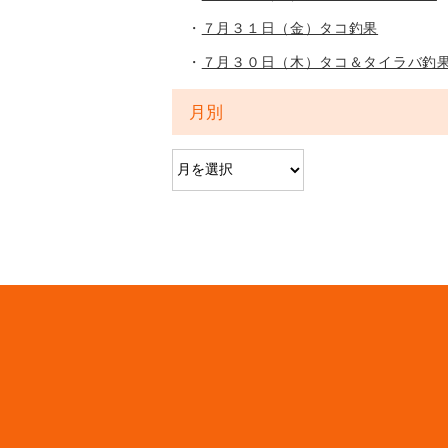
７月３１日（金）タコ釣果
７月３０日（木）タコ＆タイラバ釣
月別