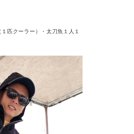
（１匹クーラー）・太刀魚１人１