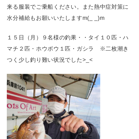
来る服装でご乗船ください。また熱中症対策に
水分補給もお願いいたしますm(_ _)m
１５日（月）９名様の釣果・・タイ１０匹・ハ
マチ２匹・ホウボウ１匹・ガシラ ※二枚潮き
つく少し釣り難い状況でした>_<