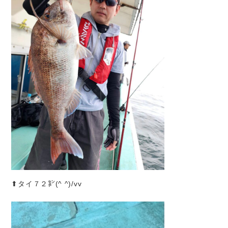
⬆︎タイ７２㌢(^ ^)/vv