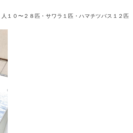
１人１０〜２８匹・サワラ１匹・ハマチツバス１２匹