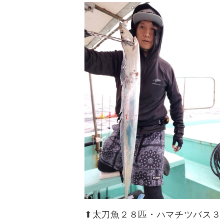
⬆︎太刀魚２８匹・ハマチツバス３匹(