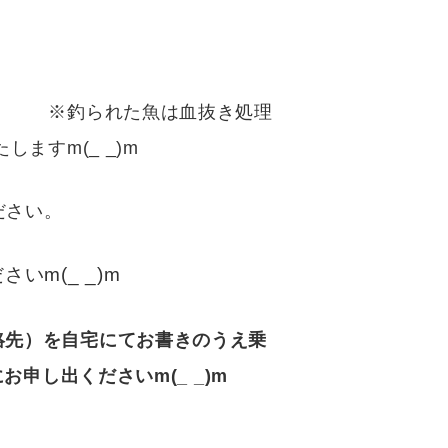
。 ※釣られた魚は血抜き処理
ますm(_ _)m
りください。
m(_ _)m
絡先）を自宅にてお書きのうえ乗
申し出くださいm(_ _)m