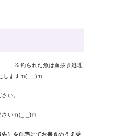
。 ※釣られた魚は血抜き処理
ますm(_ _)m
りください。
m(_ _)m
絡先）を自宅にてお書きのうえ乗