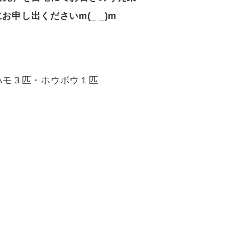
申し出くださいm(_ _)m
ハモ３匹・ホウボウ１匹