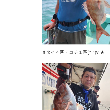
⬆︎タイ４匹・コチ１匹(^ ^)v ★