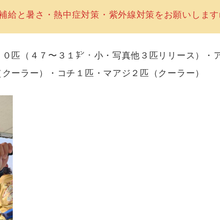
給と暑さ・熱中症対策・紫外線対策をお願いしますm(
２０匹（４７〜３１㌢・小・写真他３匹リリース）・
（クーラー）・コチ１匹・マアジ２匹（クーラー）