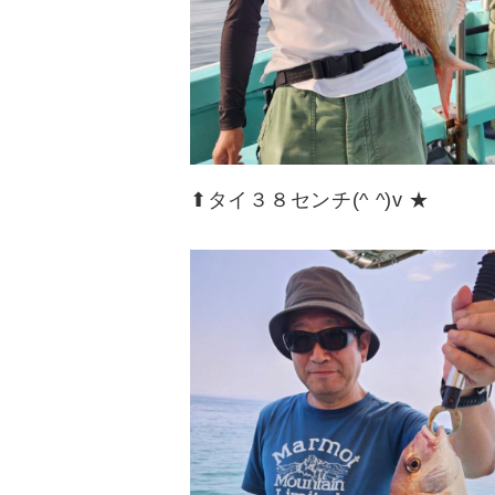
⬆︎タイ３８センチ(^ ^)v ★