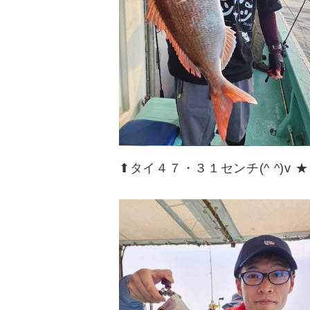
⬆︎タイ４７・３１センチ(^ ^)v ★