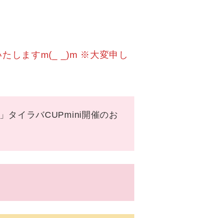
ますm(_ _)m ※大変申し
イラバCUPmini開催のお