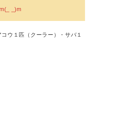
_ _)m
アコウ１匹（クーラー）・サバ１