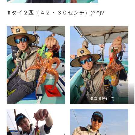
⬆︎タイ２匹（４２・３０センチ）(^ ^)v
タコ８匹(^ ^)