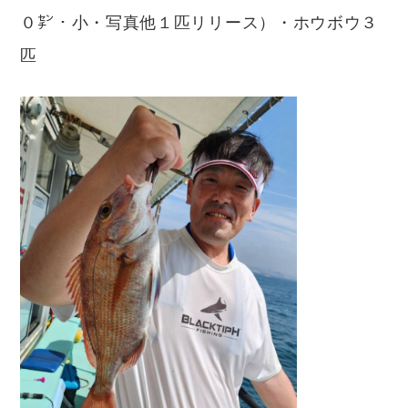
０㌢・小・写真他１匹リリース）・ホウボウ３
匹