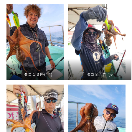
タコ１３匹(^ ^)
タコ８匹(^ ^)v