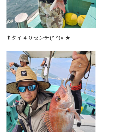
⬆︎タイ４０センチ(^ ^)v ★