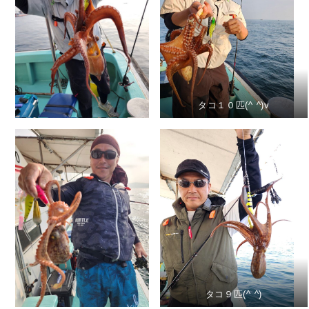
タコ１０匹(^ ^)v
タコ９匹(^ ^)