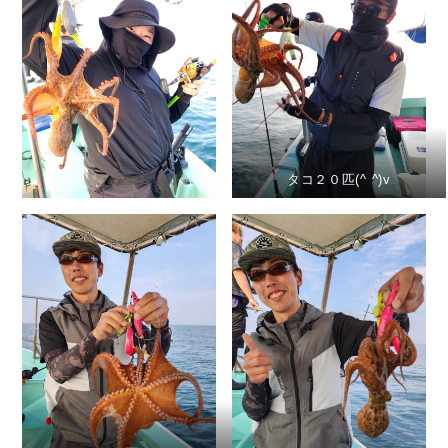
タコ２０匹(^ ^)v