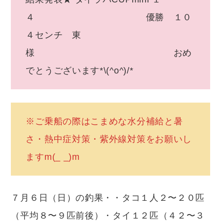
４ 優勝 １０
４センチ 東
様 おめ
でとうございます*\(^o^)/*
※ご乗船の際はこまめな水分補給と暑
さ・熱中症対策・紫外線対策をお願いし
ますm(_ _)m
７月６日（日）の釣果・・タコ１人２〜２０匹
（平均８〜９匹前後）・タイ１２匹（４２〜３