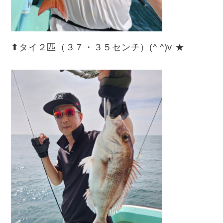
⬆︎タイ２匹（３７・３５センチ）(^ ^)v ★