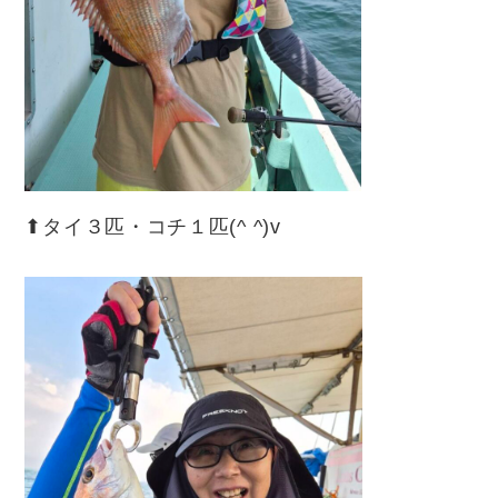
⬆︎タイ３匹・コチ１匹(^ ^)v