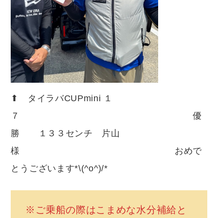
⬆︎ タイラバCUPmini １
７ 優
勝 １３３センチ 片山
様 おめで
とうございます*\(^o^)/*
※ご乗船の際はこまめな水分補給と