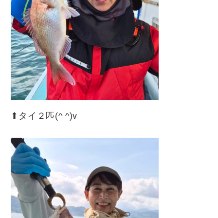
⬆︎タイ２匹(^ ^)v