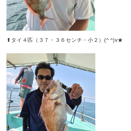
⬆︎タイ４匹（３７・３６センチ・小２）(^ ^)v★