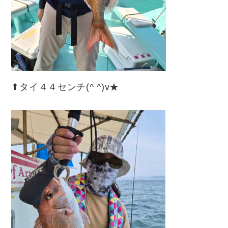
⬆︎タイ４４センチ(^ ^)v★