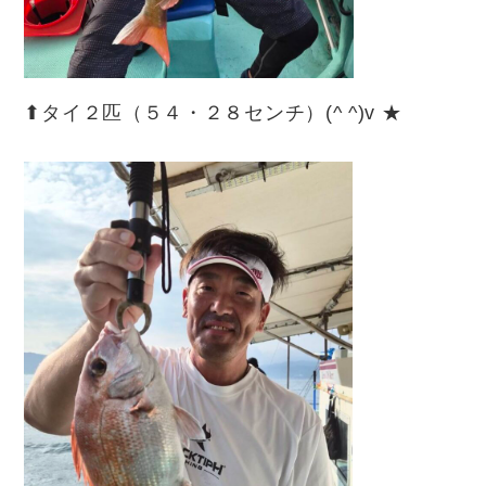
⬆︎タイ２匹（５４・２８センチ）(^ ^)v ★