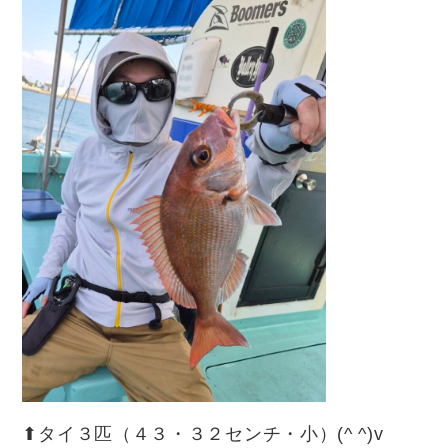
⬆︎タイ３匹（４３・３２センチ・小）(^ ^)v