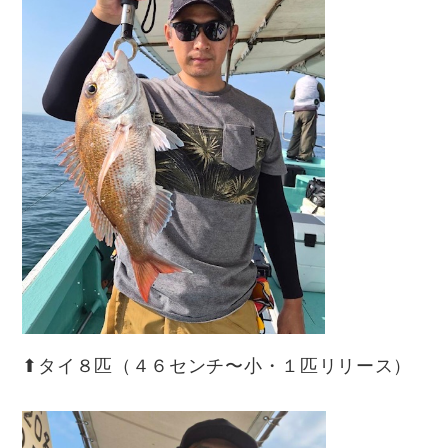
⬆︎タイ８匹（４６センチ〜小・１匹リリース）