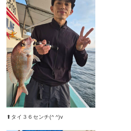
⬆︎タイ３６センチ(^ ^)v