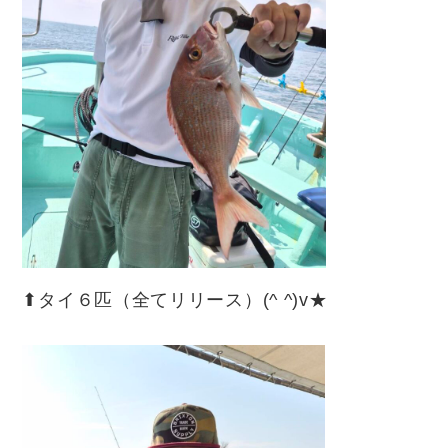
⬆︎タイ６匹（全てリリース）(^ ^)v★