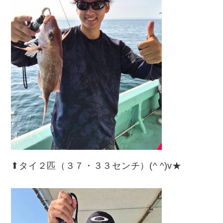
⬆︎タイ２匹（３７・３３センチ）(^ ^)v★