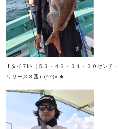
⬆︎タイ７匹（５３・４２・３１・３０センチ・
リリース３匹）(^ ^)v ★