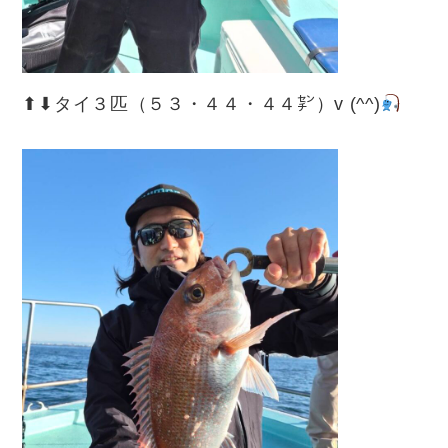
⬆︎⬇︎タイ３匹（５３・４４・４４㌢）v (^^)