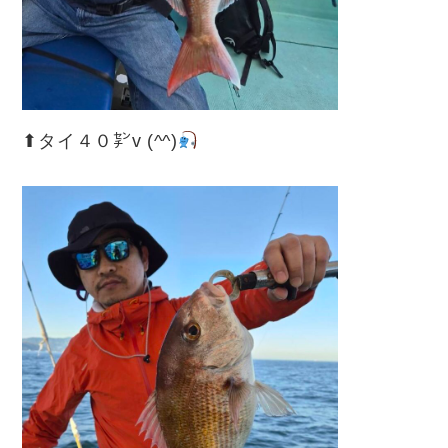
⬆︎タイ４０㌢v (^^)