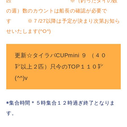
匹 ※（釣ったタイの数
の週）数のカウントは船長の確認が必要で
す ※７/27以降は予定が決まり次第お知ら
せいたします(^O^)
更新☆タイラバCUPmini ９ （４０
㌢以上２匹）只今のTOP１１０㌢
(^^)v
◉集合時間＊５時集合１２時過ぎ終了となりま
す。