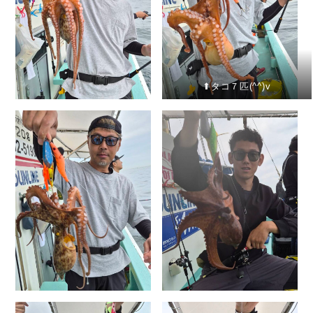
⬆︎タコ７匹(^^)v