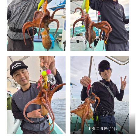
⬆︎タコ６匹(^^)v