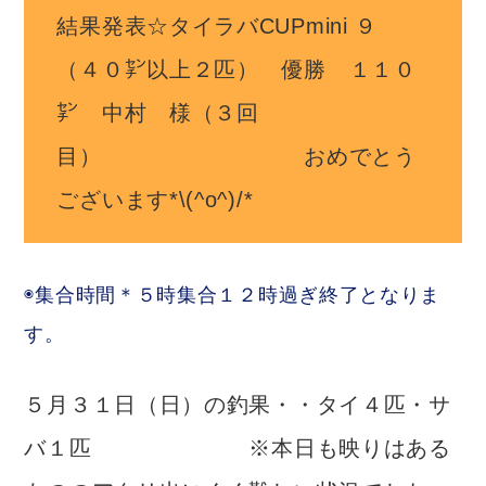
結果発表☆タイラバCUPmini ９
（４０㌢以上２匹） 優勝 １１０
㌢ 中村 様（３回
目） おめでとう
ございます*\(^o^)/*
◉集合時間＊５時集合１２時過ぎ終了となりま
す。
５月３１日（日）の釣果・・タイ４匹・サ
バ１匹 ※本日も映りはある