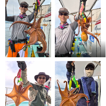
⬆︎タコ７匹(^^)v