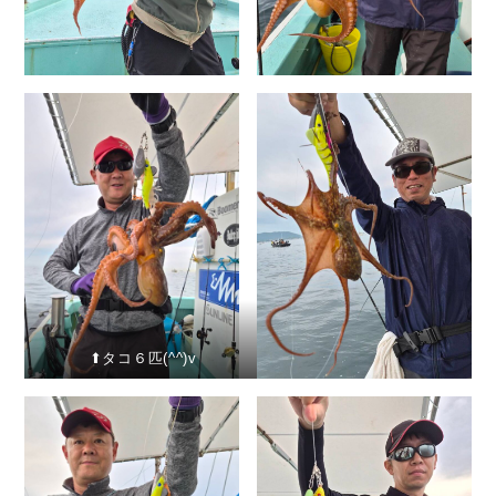
⬆︎タコ６匹(^^)v