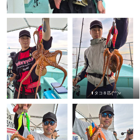
⬆︎タコ８匹(^^)v