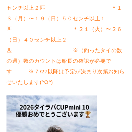
センチ以上２匹 ＊１
３（月）〜１９（日）５０センチ以上１
匹 ＊２１（火）〜２６
（日）４０センチ以上２
匹 ※（釣ったタイの数
の週）数のカウントは船長の確認が必要で
す ※７/27以降は予定が決まり次第お知ら
せいたします(^O^)