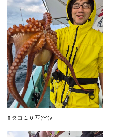
⬆︎タコ１０匹(^^)v