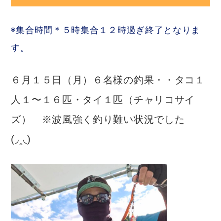
◉集合時間＊５時集合１２時過ぎ終了となりま
す。
６月１５日（月）６名様の釣果・・タコ１
人１〜１６匹・タイ１匹（チャリコサイ
ズ） ※波風強く釣り難い状況でした
(◞‸◟)