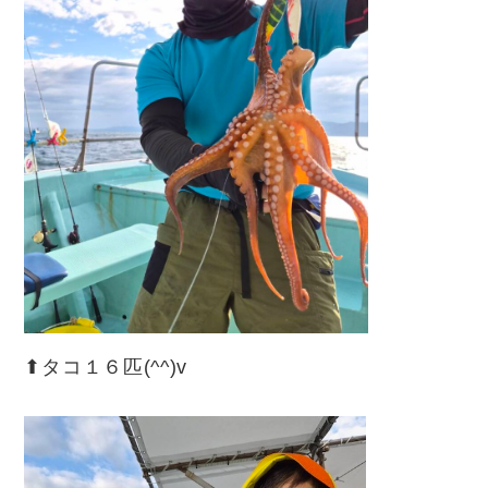
⬆︎タコ１６匹(^^)v