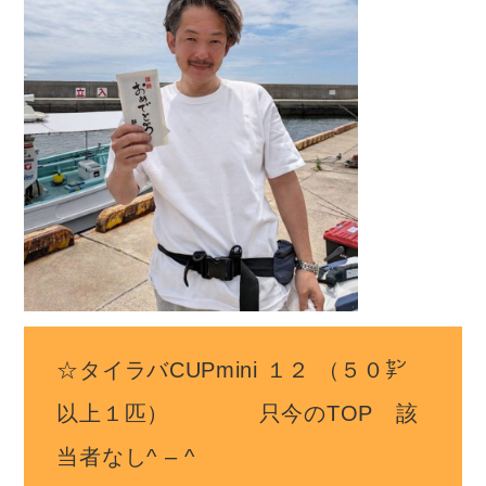
☆タイラバCUPmini １２ （５０㌢
以上１匹） 只今のTOP 該
当者なし^ – ^