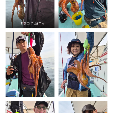
⬆︎タコ７匹(^^)v