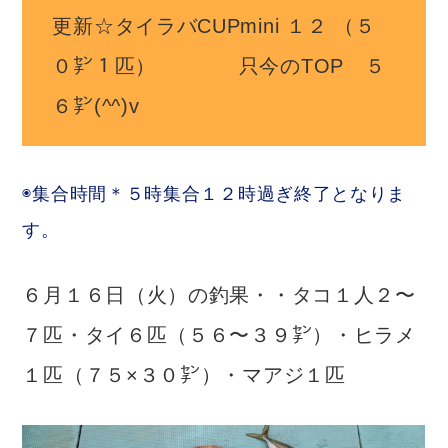
更新☆タイラバCUPmini １２ （５
０㌢１匹） 只今のTOP ５
６㌢(^^)v
◉集合時間＊５時集合１２時過ぎ終了となりま
す。
６月１６日（火）の釣果・・タコ１人２〜
７匹・タイ６匹（５６〜３９㌢）・ヒラメ
１匹（７５×３０㌢）・マアジ１匹