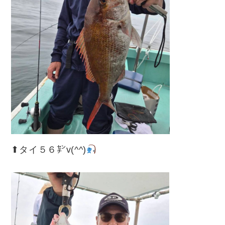
⬆︎タイ５６㌢v(^^)