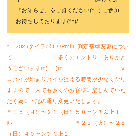
『お知らせ』をご覧ください(^ ^) ご参加
お待ちしております(^^)/
◉ 2026タイラバ CUPmini 判定基準変更につい
て 多くのエントリーありがと
うございますm(_ _)m タ
コタイが始まりタイを狙える時間が少なくなり
ますので一人でも多くのお客様に楽しんでいた
だく為に下記の通り変更いたします。
＊１５（月）〜２１（日）５０センチ以上１
匹 ＊２３（火）〜２８
（日）４０センチ以上２