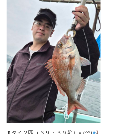
⬆︎タイ２匹（３９・３９㌢）v (^^)