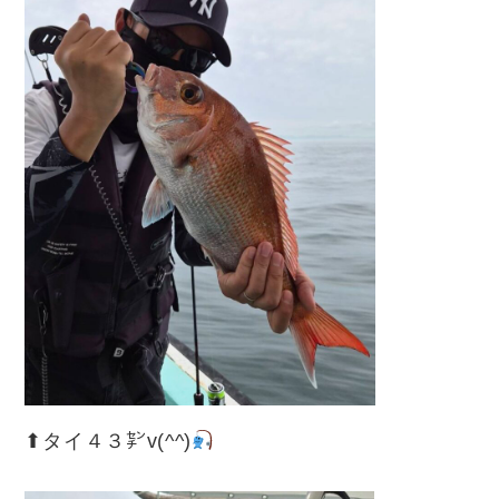
⬆︎タイ４３㌢v(^^)