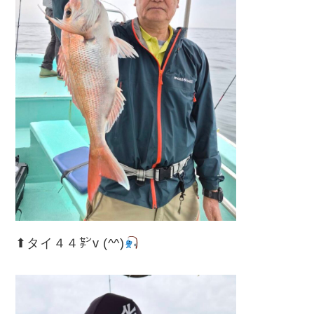
⬆︎タイ４４㌢v (^^)