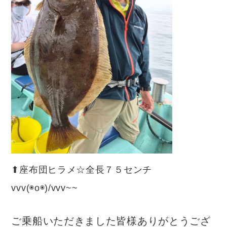
⬆︎座布団ヒラメ☆全長７５センチ
vvv(◉o◉)/vvv~~
ご乗船いただきました皆様ありがとうござ