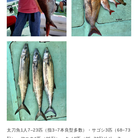
太刀魚1人7–23匹（指3−7本良型多数）・サゴシ3匹（68−73